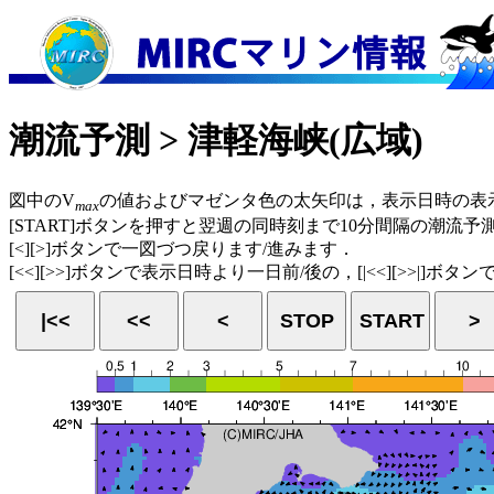
潮流予測 > 津軽海峡(広域)
図中のV
の値およびマゼンタ色の太矢印は，表示日時の表
max
[START]ボタンを押すと翌週の同時刻まで10分間隔の潮流
[<][>]ボタンで一図づつ戻ります/進みます．
[<<][>>]ボタンで表示日時より一日前/後の，[|<<][>>|]