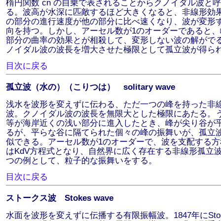
楕円関数 cn の自乗で表されることからクノイダル波と
る。波高が水深に匹敵するほど大きくなると、非線形効
の部分の進行速度が他の部分に比べ速くなり、波が変形
向を持つ。しかし、アーセル数が1のオーダーであると、
部分の曲率の効果とが相殺して、変形しない波の解がで
ノイダル波の波長を増大させた極限として孤立波が得ら
目次に戻る
孤立波（水の）（こりつは） solitary wave
浅水を波形を変えずに伝わる、ただ一つの峰を持った非
波。クノイダル波の波長を無限大とした極限にあたる。
等が海岸近くの浅い部分に進入したとき、峰が尖り谷が
るが、平らな谷に隔てられた個々の峰の振舞いが、孤立
似できる。アーセル数が1のオーダーで、波を支配する方
はKdV方程式となり、自然界に広く存在する非線形孤立
つの例として、粒子的な振舞いをする。
目次に戻る
ストークス波 Stokes wave
水面を波形を変えずに伝播する有限振幅波。1847年にStok