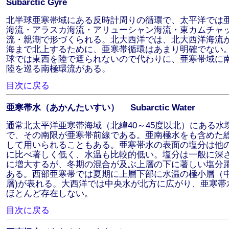
Subarctic Gyre
北半球亜寒帯域にある反時計周りの循環で、太平洋では
海流・アラスカ海流・アリューシャン海流・東カムチャ
流・親潮で形づくられる。北大西洋では、北大西洋海流
海まで北上するために、亜寒帯循環はあまり明確でない
球では東西を陸で遮られないので代わりに、亜寒帯域に
陸を巡る南極環流がある。
目次に戻る
亜寒帯水（あかんたいすい） Subarctic Water
通常北太平洋亜寒帯海域（北緯40～45度以北）にある水
で、その南限が亜寒帯前線である。亜南極水をも含めた
して用いられることもある。亜寒帯水の表面の塩分は他
に比べ著しく低く、水温も比較的低い。塩分は一般に深
に増大するが、冬期の混合が及ぶ上層の下に著しい塩分
ある。西部亜寒帯では夏期に上層下部に水温の極小層（
層)が表れる。大西洋では中央水が北方に広がり、亜寒帯
ほとんど存在しない。
目次に戻る