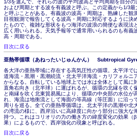
1/3を選んで、それらの波の平均波高と平均周期を自分の
および周期とする波を有義波と呼ぶ。この定義から1/3最
と呼ぶことがある。有義波の波高・周期は、熟練した観
目視観測で報告してくる波高・周期に対応するように決
たもので、複雑な形状をもつ海洋の波浪の簡便な表現法
広く用いられる。天気予報等で通常用いられるのも有義
高・周期である。
目次に戻る
亜熱帯循環（あねったいじゅんかん） Subtropical Gyr
各大洋の亜熱帯域に存在する高気圧性の循環。太平洋で
道海流・黒潮・黒潮続流・北太平洋海流・カリフォルニ
からなる。自転している地球上では水は全体として風に
直角右向き（北半球）に運ばれるが、循環の北縁を吹く
と南縁を吹く北東貿易風により、循環の中央部の水位が
れ、海流は地衡流として海面の等高線（等圧面）に沿っ
周りを巡る。全ての亜熱帯循環は、北太平洋の黒潮や北
の湾流の様に、西岸沿いに高緯度に向かう部分に強大な
持つ。これはコリオリの力の働き方の緯度変化の効果（β
果）によるもので、西岸強化の現象と呼ばれる。
目次に戻る