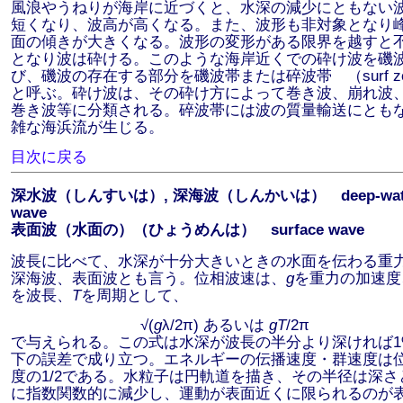
風浪やうねりが海岸に近づくと、水深の減少にともない
短くなり、波高が高くなる。また、波形も非対象となり
面の傾きが大きくなる。波形の変形がある限界を越すと
となり波は砕ける。このような海岸近くでの砕け波を磯
び、磯波の存在する部分を磯波帯または碎波帯 （surf zo
と呼ぶ。砕け波は、その砕け方によって巻き波、崩れ波
巻き波等に分類される。碎波帯には波の質量輸送にとも
雑な海浜流が生じる。
目次に戻る
深水波（しんすいは）, 深海波（しんかいは） deep-wat
wave
表面波（水面の）（ひょうめんは） surface wave
波長に比べて、水深が十分大きいときの水面を伝わる重
深海波、表面波とも言う。位相波速は、
g
を重力の加速度
を波長、
T
を周期として、
√(
g
λ/2π) あるいは
gT
/2π
で与えられる。この式は水深が波長の半分より深ければ1
下の誤差で成り立つ。エネルギーの伝播速度・群速度は
度の1/2である。水粒子は円軌道を描き、その半径は深さ
に指数関数的に減少し、運動が表面近くに限られるのが