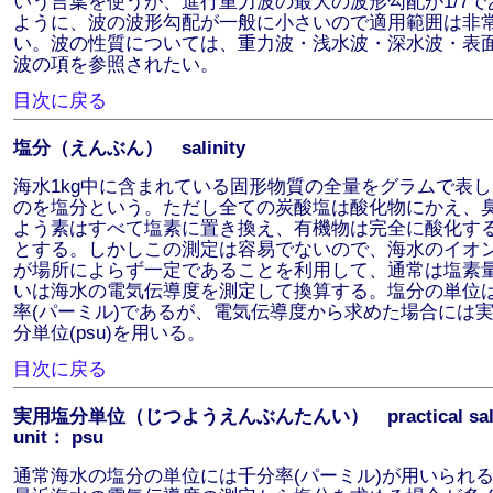
いう言葉を使うが、進行重力波の最大の波形勾配が1/7で
ように、波の波形勾配が一般に小さいので適用範囲は非
い。波の性質については、重力波・浅水波・深水波・表
波の項を参照されたい。
目次に戻る
塩分（えんぶん） salinity
海水1kg中に含まれている固形物質の全量をグラムで表
のを塩分という。ただし全ての炭酸塩は酸化物にかえ、
よう素はすべて塩素に置き換え、有機物は完全に酸化す
とする。しかしこの測定は容易でないので、海水のイオ
が場所によらず一定であることを利用して、通常は塩素
いは海水の電気伝導度を測定して換算する。塩分の単位
率(パーミル)であるが、電気伝導度から求めた場合には
分単位(psu)を用いる。
目次に戻る
実用塩分単位（じつようえんぶんたんい） practical salin
unit： psu
通常海水の塩分の単位には千分率(パーミル)が用いられ