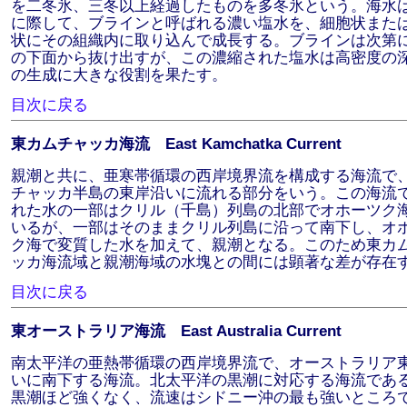
を二冬氷、三冬以上経過したものを多冬氷という。海水
に際して、ブラインと呼ばれる濃い塩水を、細胞状また
状にその組織内に取り込んで成長する。ブラインは次第
の下面から抜け出すが、この濃縮された塩水は高密度の
の生成に大きな役割を果たす。
目次に戻る
東カムチャッカ海流 East Kamchatka Current
親潮と共に、亜寒帯循環の西岸境界流を構成する海流で
チャッカ半島の東岸沿いに流れる部分をいう。この海流
れた水の一部はクリル（千島）列島の北部でオホーツク
いるが、一部はそのままクリル列島に沿って南下し、オ
ク海で変質した水を加えて、親潮となる。このため東カ
ッカ海流域と親潮海域の水塊との間には顕著な差が存在
目次に戻る
東オーストラリア海流 East Australia Current
南太平洋の亜熱帯循環の西岸境界流で、オーストラリア
いに南下する海流。北太平洋の黒潮に対応する海流であ
黒潮ほど強くなく、流速はシドニー沖の最も強いところ