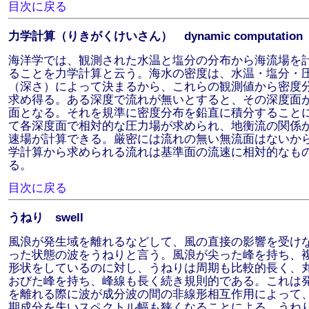
目次に戻る
力学計算（りきがくけいさん） dynamic computation
海洋学では、観測された水温と塩分の分布から海流場を
ることを力学計算と云う。海水の密度は、水温・塩分・
（深さ）によって決まるから、これらの観測値から密度
求め得る。ある深度で流れが無いとすると、その深度面
面となる。それを規準に密度分布を鉛直に積分すること
て各深度面で相対的な圧力場が求められ、地衡流の関係
速場が計算できる。厳密には流れの無い無流面はないか
学計算から求められる流れは基準面の流速に相対的なも
る。
目次に戻る
うねり swell
風浪が発生域を離れるなどして、風の直接の影響を受け
った状態の波をうねりと言う。風浪が尖った峰を持ち、
形状をしているのに対し、うねりは周期も比較的長く、
おびた峰を持ち、峰線も長く続き規則的である。これは
を離れる際に波が成分波の間の非線形相互作用によって
期成分を失いスペクトル幅も狭くなることによる。うね