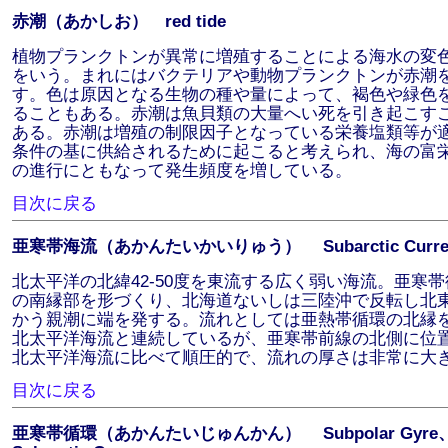
赤潮（あかしお） red tide
植物プランクトンが異常に増殖することによる海水の変
をいう。まれにはバクテリアや動物プランクトンが赤潮
す。色は原因となる生物の種や量によって、褐色や緑色
ることもある。赤潮は魚貝類の大量へい死を引き起こす
ある。赤潮は増殖の制限因子となっている栄養塩類等が
条件の基に供給されるために起こると考えられ、海の富
の進行にともなって発生頻度を増している。
目次に戻る
亜寒帯海流（あかんたいかいりゅう） Subarctic Curre
北太平洋の北緯42-50度を東流する広く弱い海流。亜寒帯
の南縁部を形づくり、北海道ないしは三陸沖で反転し北
かう親潮に端を発する。流れとしては亜熱帯循環の北縁
北太平洋海流と連続しているが、亜寒帯前線の北側に位
北太平洋海流に比べて順圧的で、流れの厚さは非常に大
目次に戻る
亜寒帯循環（あかんたいじゅんかん） Subpolar Gyre