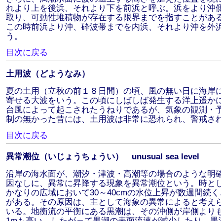
れより上を後浜、それより下を前浜と呼ぶ。浜をより沖
取り、可動性堆積物が存在する限界までを指すことがあ
この時前浜より沖、砕波帯までを内浜、それより沖を外
う。
目次に戻る
土用波（どようなみ）
夏の土用（立秋の前１８日間）の頃、風の無い日に海岸
寄せる大波をいう。この頃にしばしば発生する洋上遥か
台風によって起こされたうねりであるが、気象の観測・
制の無かった昔には、土用波は非常に恐れられ、警戒さ
目次に戻る
異常潮位（いじょうちょうい） unusual sea level
沿岸の海水面が、潮汐・津波・高潮等の場合のような明
因なしに、異常に昇降する現象を異常潮位という。時と
かなりの広域において30～40cmの水位上昇が数週間続く
がある。その原因は、主として海象の異常によると考え
いる。地衡流の平衡にある黒潮は、その沖側が岸側より
1mも高い。したがって黒潮の表面流速が減少したり、黒