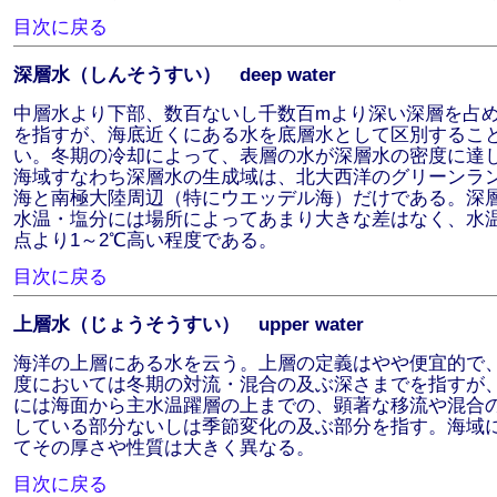
目次に戻る
深層水（しんそうすい） deep water
中層水より下部、数百ないし千数百mより深い深層を占
を指すが、海底近くにある水を底層水として区別するこ
い。冬期の冷却によって、表層の水が深層水の密度に達
海域すなわち深層水の生成域は、北大西洋のグリーンラ
海と南極大陸周辺（特にウエッデル海）だけである。深
水温・塩分には場所によってあまり大きな差はなく、水
点より1～2℃高い程度である。
目次に戻る
上層水（じょうそうすい） upper water
海洋の上層にある水を云う。上層の定義はやや便宜的で
度においては冬期の対流・混合の及ぶ深さまでを指すが
には海面から主水温躍層の上までの、顕著な移流や混合
している部分ないしは季節変化の及ぶ部分を指す。海域
てその厚さや性質は大きく異なる。
目次に戻る