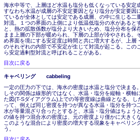
海水中等で、上層ほど水温も塩分も低くなっている安定
すなわち水温が成層の不安定要因となり塩分が安定要因
ているが全体としては安定である成層、の中に生じる二
対流。１つの界面の上側により低温低塩分の水があると
と、熱の拡散係数が塩分より大きいため、塩分分布を保
まま上層の下部が暖められ、下層の上部が冷やされる。
め界面を境にする安定度は時間と共に増大するが、上層
のそれぞれの内部で不安定が生じて対流が起こる。この
ら安定過剰型対流と呼ばれることがある。
目次に戻る
キャベリング cabbeling
一定の圧力の下では、海水の密度は水温と塩分で決まる
しその関係は線形的ではなく、水温・塩分を縦軸・横軸
た図(T-Sダイアグラム)上での等密度線は曲線となる。し
って、例えば同じ密度を持つが異なる水温・塩分を持つ
水が等量混ざり合ったとすると、水温・塩分値はちょう
の値を持つ混合水の密度は、元の密度より僅かに大きく
このような混合により密度の増大する現象をキャベリン
う。
目次に戻る