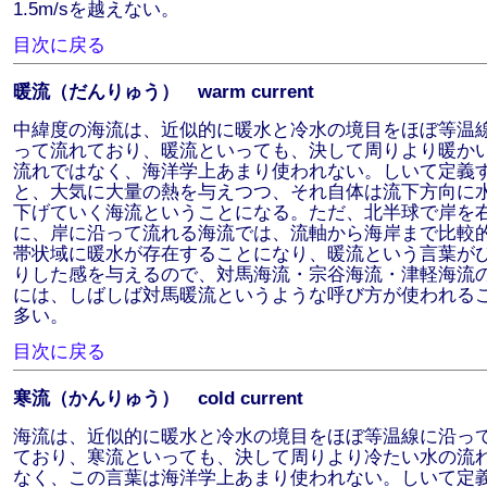
1.5m/sを越えない。
目次に戻る
暖流（だんりゅう） warm current
中緯度の海流は、近似的に暖水と冷水の境目をほぼ等温
って流れており、暖流といっても、決して周りより暖か
流れではなく、海洋学上あまり使われない。しいて定義
と、大気に大量の熱を与えつつ、それ自体は流下方向に
下げていく海流ということになる。ただ、北半球で岸を
に、岸に沿って流れる海流では、流軸から海岸まで比較
帯状域に暖水が存在することになり、暖流という言葉が
りした感を与えるので、対馬海流・宗谷海流・津軽海流
には、しばしば対馬暖流というような呼び方が使われる
多い。
目次に戻る
寒流（かんりゅう） cold current
海流は、近似的に暖水と冷水の境目をほぼ等温線に沿っ
ており、寒流といっても、決して周りより冷たい水の流
なく、この言葉は海洋学上あまり使われない。しいて定