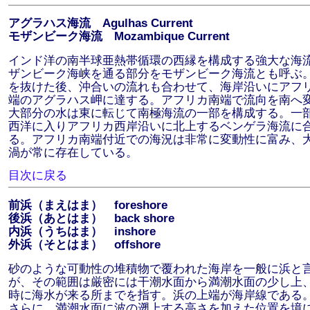
アグラハス海流 Agulhas Current
モザンビーク海流 Mozambique Current
インド洋の南半球亜熱帯循環の西縁を構成する強大な海
ザンビーク海峡を通る部分をモザンビーク海流とも呼ぶ
を抜けた後、沖合いの流れも合わせて、海岸沿いにアフ
端のアグラハス岬に達する。アフリカ南端で流向を南へ
大部分の水は東に転じて南極海流の一部を構成する。一
西洋に入りアフリカ西岸沿いに北上するベンゲラ海流に
る。アフリカ南端付近での海況は非常に変動性に富み、
渦が常に存在している。
目次に戻る
前浜（まえはま） foreshore
後浜（あとはま） back shore
内浜（うちはま） inshore
外浜（そとはま） offshore
砂のような可動性の堆積物で覆われた海岸を一般に浜と
が、その範囲は厳密には干潮水面から満潮水面の少し上
時に海水が来る所までを指す。浜の上端が海岸線である
さらに、満潮水面に波の遡上する高さを加えた位置を境