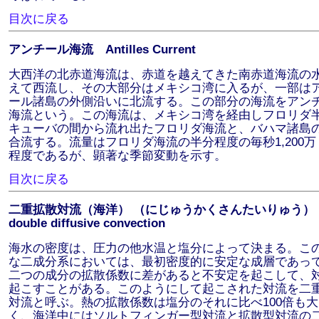
目次に戻る
アンチール海流 Antilles Current
大西洋の北赤道海流は、赤道を越えてきた南赤道海流の
えて西流し、その大部分はメキシコ湾に入るが、一部は
ール諸島の外側沿いに北流する。この部分の海流をアン
海流という。この海流は、メキシコ湾を経由しフロリダ
キューバの間から流れ出たフロリダ海流と、バハマ諸島
合流する。流量はフロリダ海流の半分程度の毎秒1,200万
程度であるが、顕著な季節変動を示す。
目次に戻る
二重拡散対流（海洋） （にじゅうかくさんたいりゅう
double diffusive convection
海水の密度は、圧力の他水温と塩分によって決まる。こ
な二成分系においては、最初密度的に安定な成層であっ
二つの成分の拡散係数に差があると不安定を起こして、
起こすことがある。このようにして起こされた対流を二
対流と呼ぶ。熱の拡散係数は塩分のそれに比べ100倍も大
く、海洋中にはソルトフィンガー型対流と拡散型対流の