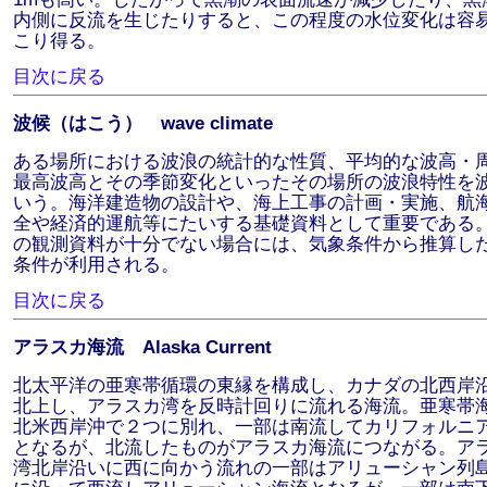
内側に反流を生じたりすると、この程度の水位変化は容
こり得る。
目次に戻る
波候（はこう） wave climate
ある場所における波浪の統計的な性質、平均的な波高・
最高波高とその季節変化といったその場所の波浪特性を
いう。海洋建造物の設計や、海上工事の計画・実施、航
全や経済的運航等にたいする基礎資料として重要である
の観測資料が十分でない場合には、気象条件から推算し
条件が利用される。
目次に戻る
アラスカ海流 Alaska Current
北太平洋の亜寒帯循環の東縁を構成し、カナダの北西岸
北上し、アラスカ湾を反時計回りに流れる海流。亜寒帯
北米西岸沖で２つに別れ、一部は南流してカリフォルニ
となるが、北流したものがアラスカ海流につながる。ア
湾北岸沿いに西に向かう流れの一部はアリューシャン列