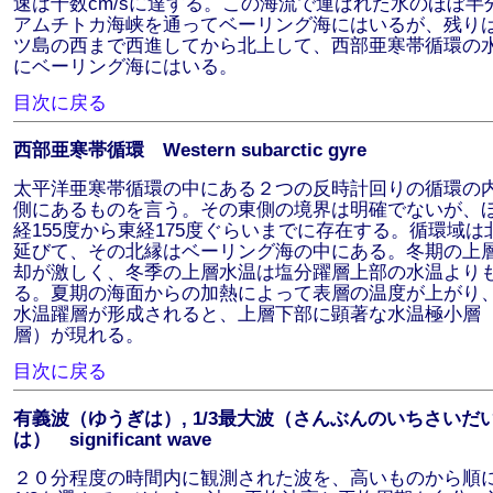
速は十数cm/sに達する。この海流で運ばれた水のほぼ半
アムチトカ海峡を通ってベーリング海にはいるが、残り
ツ島の西まで西進してから北上して、西部亜寒帯循環の
にベーリング海にはいる。
目次に戻る
西部亜寒帯循環 Western subarctic gyre
太平洋亜寒帯循環の中にある２つの反時計回りの循環の
側にあるものを言う。その東側の境界は明確でないが、
経155度から東経175度ぐらいまでに存在する。循環域は
延びて、その北縁はベーリング海の中にある。冬期の上
却が激しく、冬季の上層水温は塩分躍層上部の水温より
る。夏期の海面からの加熱によって表層の温度が上がり
水温躍層が形成されると、上層下部に顕著な水温極小層
層）が現れる。
目次に戻る
有義波（ゆうぎは）, 1/3最大波（さんぶんのいちさいだ
は） significant wave
２０分程度の時間内に観測された波を、高いものから順