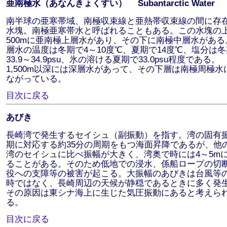
亜南極水（あなんきょくすい） Subantarctic Water
南半球の亜寒帯域、南極収束線と亜熱帯収束線の間に存
水塊。南極亜寒帯水と呼ばれることもある。この水塊の
500mに亜南極上層水があり、その下に南極中層水がある
層水の温度は冬期で4～10度℃、夏期で14度℃、塩分は
33.9～34.9psu、氷の溶ける夏期で33.0psu程度である。
1,500m以深には深層水があって、その下層は南極周極水
ながっている。
目次に戻る
あびき
長崎湾で発生するセイシュ（副振動）を指す。湾の固有
期に対応する約35分の周期をもつ海面昇降であるが、他
湾のセイシュに比べ振幅が大きく、湾奥で時には4～5m
ることがある。そのため低地での浸水、係船ロープの切
役への支障等の被害が起こる。大振幅のあびきは台風等
時ではなく、長崎周辺の天候が静穏であるときに多く発
その原因は東シナ海上に生じた気圧振動にあると考えら
る。
目次に戻る