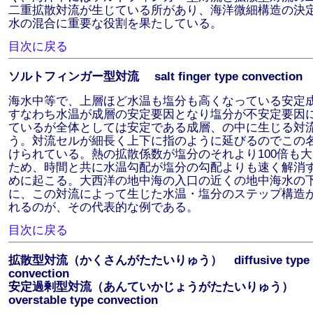
二重拡散対流が生じている所があり、海洋微細構造の決
水の混合に重要な役割を果たしている。
目次に戻る
ソルトフィンガー型対流 salt finger type convection
海水中等で、上層ほど水温も塩分も高くなっている安定
すなわち水温が成層の安定要因となり塩分が不安定要因
ているが全体としては安定である成層、の中に生じる対
う。対流セルが細長く上下に指のように延びるのでこの
けられている。熱の拡散係数が塩分のそれより100倍も
ため、時間と共に水温勾配が塩分の勾配よりも速く解消
めに起こる。大西洋の地中海の入口の近くの地中海水の
に、この対流によって生じた水温・塩分のステップ構造
れるのが、その代表的な例である。
目次に戻る
拡散型対流（かくさんがたたいりゅう） diffusive type
convection
安定過剰型対流（あんていかじょうがたたいりゅう）
overstable type convection