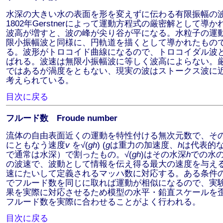
水深の大きい水の表面を形を変えずに伝わる有限振幅の
1802年Gerstnerによって運動方程式の厳密解として導か
波高が増すと、波の峰が尖り谷が平になる。水粒子の運
限小振幅波と同様に、円軌道を描くとして導かれたもの
る。波形がトロコイド曲線になるので、トロコイダル波
ばれる。波速は無限小振幅波に等しく波高によらない。
ではあるが渦度をともない、現実の波はストークス波に
考えられている。
目次に戻る
フルード数 Froude number
流体の自由表面近くの運動を特性付ける無次元数で、そ
にともなう速度
v
を√(
gh
) (
g
は重力の加速度、
h
は代表的
で通常は水深）で割ったもの。√(
gh
)はその水深
h
での水
の波速で、波動として情報を伝え得る最大の速度を与え
速にたいして定義されるマッハ数に対応する。ある条件
でフルード数を同じに取れば運動が相似になるので、実
果を実際に対応させるため模型の水平・鉛直スケールを
フルード数を実際に合わせることがよく行われる。
目次に戻る