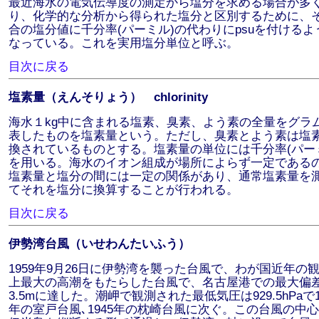
最近海水の電気伝導度の測定から塩分を求める場合が多
り、化学的な分析から得られた塩分と区別するために、
合の塩分値に千分率(パーミル)の代わりにpsuを付けるよ
なっている。これを実用塩分単位と呼ぶ。
目次に戻る
塩素量（えんそりょう） chlorinity
海水１kg中に含まれる塩素、臭素、よう素の全量をグラ
表したものを塩素量という。ただし、臭素とよう素は塩
換されているものとする。塩素量の単位には千分率(パー
を用いる。海水のイオン組成が場所によらず一定である
塩素量と塩分の間には一定の関係があり、通常塩素量を
てそれを塩分に換算することが行われる。
目次に戻る
伊勢湾台風（いせわんたいふう）
1959年9月26日に伊勢湾を襲った台風で、わが国近年の
上最大の高潮をもたらした台風で、名古屋港での最大偏
3.5mに達した。潮岬で観測された最低気圧は929.5hPaで1
年の室戸台風､1945年の枕崎台風に次ぐ。この台風の中