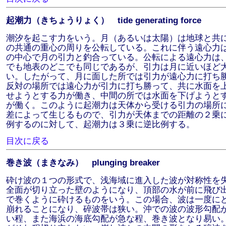
起潮力（きちょうりょく） tide generating force
潮汐を起こす力をいう。月（あるいは太陽）は地球と共
の共通の重心の周りを公転している。これに伴う遠心力
の中心で月の引力と釣合っている。公転による遠心力は
でも地表のどこでも同じであるが、引力は月に近いほど
い。したがって、月に面した所では引力が遠心力に打ち
反対の場所では遠心力が引力に打ち勝って、共に水面を
せようとする力が働き、中間の所では水面を下げようと
が働く。このように起潮力は天体から受ける引力の場所
差によって生じるもので、引力が天体までの距離の２乗
例するのに対して、起潮力は３乗に逆比例する。
目次に戻る
巻き波（まきなみ） plunging breaker
砕け波の１つの形式で、浅海域に進入した波が対称性を
全面が切り立った壁のようになり、頂部の水が前に飛び
で巻くように砕けるものをいう。この場合、波は一度に
崩れることになり、碎波帯は狭い。沖での波の波形勾配
い程、また海浜の海底勾配が急な程、巻き波となり易い