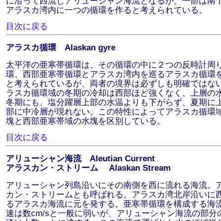
に沿って西流しアリューシャン海流となるが、一部は南
アラスカ湾内に一つの循環を作ると考えられている。
目次に戻る
アラスカ循環 Alaskan gyre
太平洋の亜寒帯循環は、その循環の中に２つの反時計周
環、西部亜寒帯循環とアラスカ湾内を巡るアラスカ循環
と考えられているが、両者の境界は必ずしも明確ではな
ラスカ循環域の冬期の冷却は西部ほど強くなく、上層の
冬期にも、塩分躍層上部の水温よりも下がらず、夏期に
部に中冷層が現れない。この特性によってアラスカ循環
塊と西部亜寒帯域の水塊を区別している。
目次に戻る
アリューシャン海流 Aleutian Current
アラスカン・ストリーム Alaskan Stream
アリューシャン列島沿いにその南側を西に流れる海流。
カン・ストリームとも呼ばれる。アラスカ湾北岸沿いに
るアラスカ海流に元を発する。亜寒帯循環を構成する海
速は数cm/sと一般に弱いが、アリューシャン海流の部分