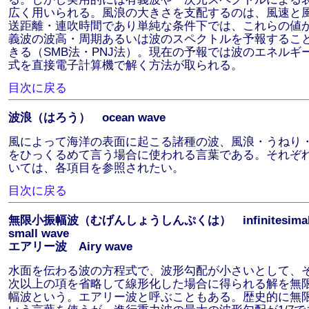
広く用いられる。風浪の大きさを支配するのは、風速と
送距離・連吹時間であり単純な条件下では、これらの値
義波の波高・周期あるいは波のスペクトルを予報するこ
きる（SMB法・PNJ法）。現在の予報では波のエネルギ
式を直接電子計算機で解く方法が取られる。
目次に戻る
波浪（はろう） ocean wave
風によって海洋の表面に起こる諸種の波、風浪・うねり
をひっくるめて言う場合に使われる言葉である。それぞ
いては、各項目を参照されたい。
目次に戻る
無限小振幅波（むげんしょうしんぷくは） infinitesimal
small wave
エアリー波 Airy wave
水面を伝わる波の方程式で、波形勾配が小さいとして、
次以上の項を省略して線形化した場合に得られる解を無
幅波という。エアリー波と呼ぶこともある。歴史的に無