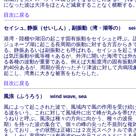
になった波は大洋をほとんど減衰することなく横断する
目次に戻る
セイシュ, 静振（せいしん）, 副振動（湾・湖等の） seic
港湾・陸棚や湖沼の起こす固有振動をセイシュと呼ぶ。
ジュネーブ湖に起こる長周期の振動に対する方言からき
る。静振あるいは副振動とも呼ばれる。セイシュを起こ
は気圧振動や風等種々あるが、外洋に開いた海湾では外
る各種の波動が重要である。例えば大船渡湾の固有振動
約40分あるが、周期が長かったチリ津波に対して共鳴現
起こし、湾奥に大きな被害をもたらした。
目次に戻る
風浪（ふうろう） wind wave, sea
風によって起こされた波で、風域内で風の作用を受け続
る波をいう。これに対して風域外に出て峰が丸みを帯び
うねりと呼ぶ。風浪は種々の方向に向かう、種々の波長
期）を持った波の集合で、個々の峰の尖った不規則な複
をしており、その状態は正確には２次元スペクトルで表
る。しかし実用的には有義波や一次元スペクトルによる