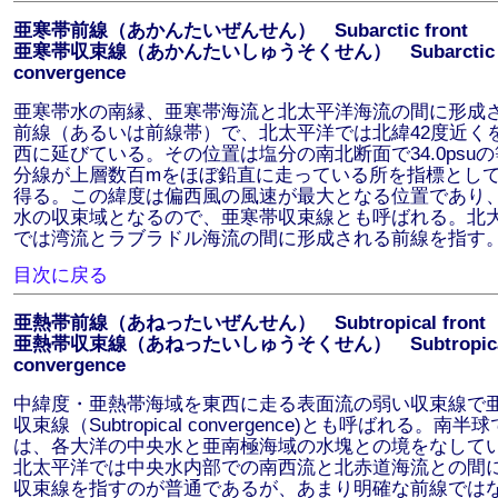
亜寒帯前線（あかんたいぜんせん） Subarctic front
亜寒帯収束線（あかんたいしゅうそくせん） Subarctic
convergence
亜寒帯水の南縁、亜寒帯海流と北太平洋海流の間に形成
前線（あるいは前線帯）で、北太平洋では北緯42度近く
西に延びている。その位置は塩分の南北断面で34.0psu
分線が上層数百mをほぼ鉛直に走っている所を指標とし
得る。この緯度は偏西風の風速が最大となる位置であり
水の収束域となるので、亜寒帯収束線とも呼ばれる。北
では湾流とラブラドル海流の間に形成される前線を指す
目次に戻る
亜熱帯前線（あねったいぜんせん） Subtropical front
亜熱帯収束線（あねったいしゅうそくせん） Subtropica
convergence
中緯度・亜熱帯海域を東西に走る表面流の弱い収束線で
収束線（Subtropical convergence)とも呼ばれる。南半球
は、各大洋の中央水と亜南極海域の水塊との境をなして
北太平洋では中央水内部での南西流と北赤道海流との間
収束線を指すのが普通であるが、あまり明確な前線では