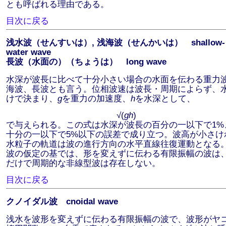
とも呼ばれる理由である。
目次に戻る
浅水波（せんすいは）, 浅海波（せんかいは） shallow-
water wave
長波（水面の）（ちょうは） long wave
水深が波長に比べて十分小さい場合の水面を伝わる重力
海波、長波とも言う。位相波速は波長・周期によらず、
けで決まり、
g
を重力の加速度、
h
を水深として、
√(
gh
)
で与えられる。この式は水深が波長の百分の一以下で1%
十分の一以下で5%以下の誤差で成り立つ。波高が小さけ
水粒子の軌道は波の進行方向の水平直線往復運動となる
波の仮定の基では、形を変えずに伝わる有限振幅の波は
だけで周期的な非線型波は存在しない。
目次に戻る
クノイダル波 cnoidal wave
浅水を波形を変えずに伝わる有限振幅の波で、波形がヤ