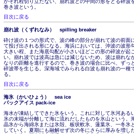
がそれ程切り立たない、崩れ波との中間の形をとる碎波
巻き波という。
目次に戻る
崩れ波（くずれなみ） spilling breaker
砕け波の１つの形式で、波の峰の部分が崩れて波の前面
て投げ出される形になる。海浜においては、沖波の波形
大きい程、また海底勾配が小さいほどこの形の碎波が起
い。崩れ波では波高は急には減じないため、波は崩れな
なりの距離を進行するので、巻き波の場合に比べ、ずっ
碎波帯を生じる。深海域でみられる白波も崩れ波の一種
る。
目次に戻る
海氷（かいひょう） sea ice
パックアイス pack-ice
海水が凍結してできた氷をいう。これに対して氷河ある
氷の末端が分離して海に流れだしたものを氷山という。
晶氷から海綿氷または氷殻、板状軟氷、蓮葉氷、一冬氷
していく。夏期にも融解せず次の冬にさらに厚みを増し