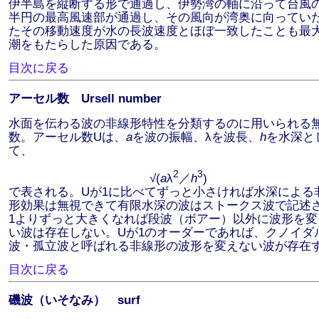
伊半島を縦断する形で通過し、伊勢湾の軸に沿って台風
半円の最高風速部が通過し、その風向が湾奥に向ってい
たその移動速度が水の長波速度とほぼ一致したことも最
潮をもたらした原因である。
目次に戻る
アーセル数 Ursell number
水面を伝わる波の非線形特性を分類するのに用いられる
数。アーセル数Uは、
a
を波の振幅、λを波長、
h
を水深と
て、
2
3
√(
a
λ
／
h
)
で表される。Uが1に比べてずっと小さければ水深による
形効果は無視できて有限水深の波はストークス波で記述
1よりずっと大きくなれば段波（ボアー）以外に波形を変
い波は存在しない。Uが1のオーダーであれば、クノイダ
波・孤立波と呼ばれる非線形の波形を変えない波が存在
目次に戻る
磯波（いそなみ） surf