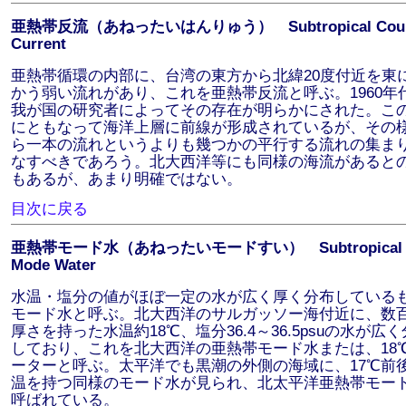
亜熱帯反流（あねったいはんりゅう） Subtropical Coun
Current
亜熱帯循環の内部に、台湾の東方から北緯20度付近を東
かう弱い流れがあり、これを亜熱帯反流と呼ぶ。1960年
我が国の研究者によってその存在が明らかにされた。こ
にともなって海洋上層に前線が形成されているが、その
ら一本の流れというよりも幾つかの平行する流れの集ま
なすべきであろう。北大西洋等にも同様の海流があると
もあるが、あまり明確ではない。
目次に戻る
亜熱帯モード水（あねったいモードすい） Subtropical
Mode Water
水温・塩分の値がほぼ一定の水が広く厚く分布している
モード水と呼ぶ。北大西洋のサルガッソー海付近に、数
厚さを持った水温約18℃、塩分36.4～36.5psuの水が広
しており、これを北大西洋の亜熱帯モード水または、18
ーターと呼ぶ。太平洋でも黒潮の外側の海域に、17℃前
温を持つ同様のモード水が見られ、北太平洋亜熱帯モー
呼ばれている。