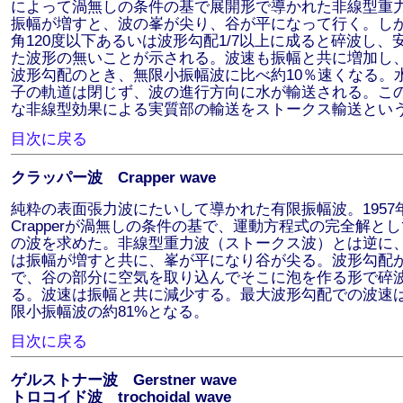
によって渦無しの条件の基で展開形で導かれた非線型重
振幅が増すと、波の峯が尖り、谷が平になって行く。し
角120度以下あるいは波形勾配1/7以上に成ると碎波し、
た波形の無いことが示される。波速も振幅と共に増加し
波形勾配のとき、無限小振幅波に比べ約10％速くなる。
子の軌道は閉じず、波の進行方向に水が輸送される。こ
な非線型効果による実質部の輸送をストークス輸送とい
目次に戻る
クラッパー波 Crapper wave
純粋の表面張力波にたいして導かれた有限振幅波。1957
Crapperが渦無しの条件の基で、運動方程式の完全解と
の波を求めた。非線型重力波（ストークス波）とは逆に
は振幅が増すと共に、峯が平になり谷が尖る。波形勾配が0
で、谷の部分に空気を取り込んでそこに泡を作る形で碎
る。波速は振幅と共に減少する。最大波形勾配での波速
限小振幅波の約81%となる。
目次に戻る
ゲルストナー波 Gerstner wave
トロコイド波 trochoidal wave