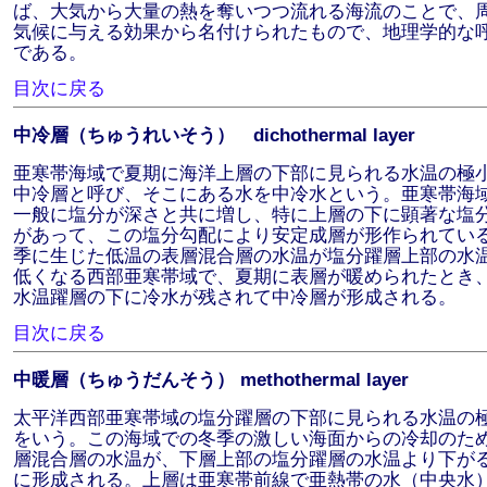
ば、大気から大量の熱を奪いつつ流れる海流のことで、
気候に与える効果から名付けられたもので、地理学的な
である。
目次に戻る
中冷層（ちゅうれいそう） dichothermal layer
亜寒帯海域で夏期に海洋上層の下部に見られる水温の極
中冷層と呼び、そこにある水を中冷水という。亜寒帯海
一般に塩分が深さと共に増し、特に上層の下に顕著な塩
があって、この塩分勾配により安定成層が形作られてい
季に生じた低温の表層混合層の水温が塩分躍層上部の水
低くなる西部亜寒帯域で、夏期に表層が暖められたとき
水温躍層の下に冷水が残されて中冷層が形成される。
目次に戻る
中暖層（ちゅうだんそう） methothermal layer
太平洋西部亜寒帯域の塩分躍層の下部に見られる水温の
をいう。この海域での冬季の激しい海面からの冷却のた
層混合層の水温が、下層上部の塩分躍層の水温より下が
に形成される。上層は亜寒帯前線で亜熱帯の水（中央水