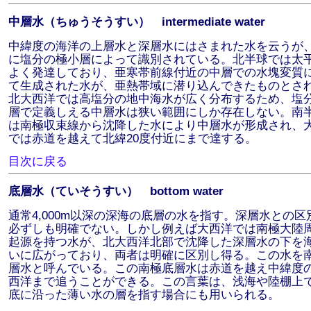
中層水（ちゅうそうすい） intermediate water
中緯度の海洋の上層水と深層水にはさまれた水を云うが
に塩分の極小層によって識別されている。北半球では太
よく発達しており、亜寒帯前線付近の中層での水塊変質
て生成された水が、亜熱帯域に潜り込んできたものとさ
北大西洋では高塩分の地中海水が広く分布するため、塩
層で定義しえる中層水は狭い範囲にしか存在しない。南
は南極収束線から沈降した水により中層水が形成され、
では赤道を越えて北緯20度付近にまで達する。
目次に戻る
底層水（ていそうすい） bottom water
通常4,000m以深の深海の底層の水を指す。深層水との区
必ずしも明確でない。しかし例えば大西洋では南極大陸
起源を持つ水が、北大西洋北部で沈降した深層水の下を
いに広がっており、両者は明確に区別し得る。この水を
層水と呼んでいる。この南極底層水は赤道を越え中緯度
西洋まで追うことができる。この言葉は、浅海や陸棚上
底に沿った薄い水の層を指す場合にも用いられる。